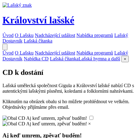
Království lašské
Úvod
O Lašsku
Nadcházející událost
Nabídka programů
Lašský
Dostavník
Lašská čítanka
Úvod
O Lašsku
Nadcházející událost
Nabídka programů
Lašský
Dostavník
Nabídka CD
Lašská čítanka
Lašská hymna a další
×
CD k dostání
Lašská umělecká společnost Gigula a Království lašské nabízí CD s
autentickými lašskými písněmi, koledami a folklorními nahrávkami.
Kliknutím na obrázek obalu si ho můžete prohlédnout ve velkém.
Objednávky přijímáme přes email.
×
Aj keď umrem, zpěvať buděm!